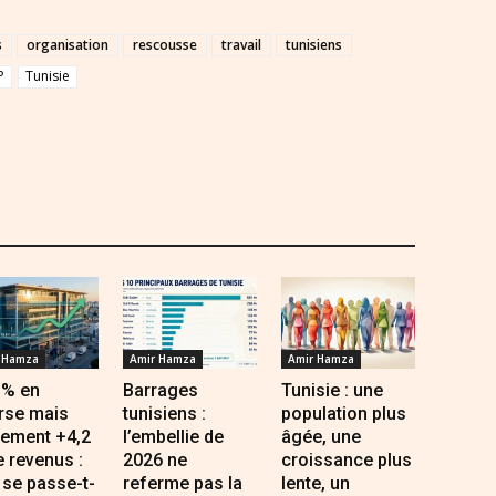
s
organisation
rescousse
travail
tunisiens
P
Tunisie
 Hamza
Amir Hamza
Amir Hamza
 % en
Barrages
Tunisie : une
rse mais
tunisiens :
population plus
lement +4,2
l’embellie de
âgée, une
 revenus :
2026 ne
croissance plus
se passe-t-
referme pas la
lente, un