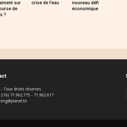
raiment sur
crise de l’eau
nouveau défi
ourse de
économique
s ?
act
- Tous droits réservés
(+216) 71.962.775 - 71.962.617
: img@planet.tn