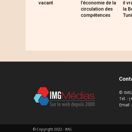
vacant
l’économie de la
il v
circulation des
la B
compétences
Tuni
Cont
© IMG 
Tél. : 
Email 
© Copyright 2022 - IMG