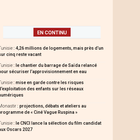
EN CONTINU
Tunisie
: 4,26 millions de logements, mais près d’un
sur cinq reste vacant
Tunisie
: le chantier du barrage de Saïda relancé
pour sécuriser l’approvisionnement en eau
Tunisie
: mise en garde contre les risques
d’exploitation des enfants sur les réseaux
numériques
Monastir
: projections, débats et ateliers au
programme de « Ciné Vague Ruspina »
Tunisie
: le CNCI lance la sélection du film candidat
aux Oscars 2027