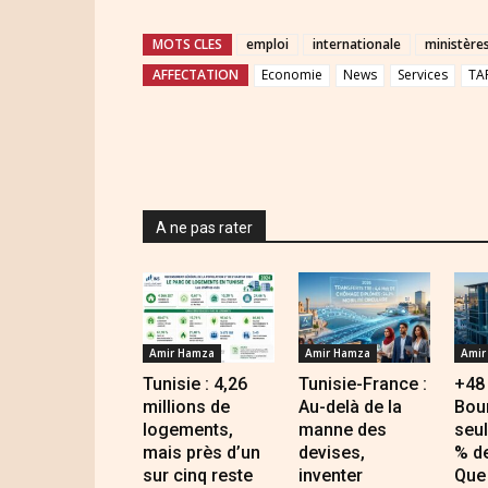
MOTS CLES
emploi
internationale
ministère
AFFECTATION
Economie
News
Services
TA
A ne pas rater
Amir Hamza
Amir Hamza
Amir
Tunisie : 4,26
Tunisie-France :
+48
millions de
Au-delà de la
Bou
logements,
manne des
seu
mais près d’un
devises,
% de
sur cinq reste
inventer
Que 