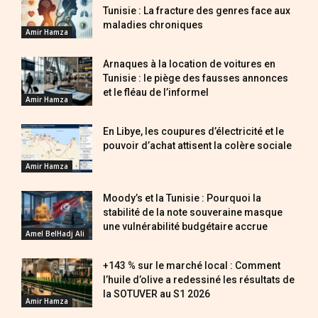
Tunisie : La fracture des genres face aux
maladies chroniques
Amir Hamza
Arnaques à la location de voitures en
Tunisie : le piège des fausses annonces
et le fléau de l’informel
Amir Hamza
En Libye, les coupures d’électricité et le
pouvoir d’achat attisent la colère sociale
Amir Hamza
Moody’s et la Tunisie : Pourquoi la
stabilité de la note souveraine masque
une vulnérabilité budgétaire accrue
Amel BelHadj Ali
+143 % sur le marché local : Comment
l’huile d’olive a redessiné les résultats de
la SOTUVER au S1 2026
Amir Hamza