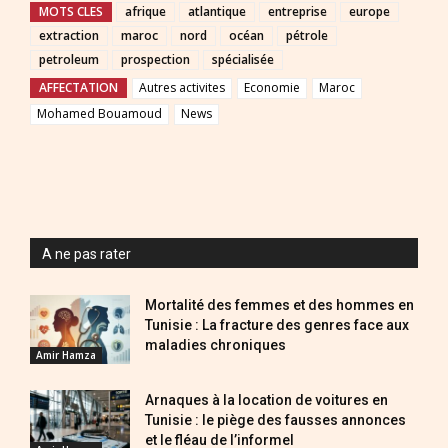
MOTS CLES
afrique
atlantique
entreprise
europe
extraction
maroc
nord
océan
pétrole
petroleum
prospection
spécialisée
AFFECTATION
Autres activites
Economie
Maroc
Mohamed Bouamoud
News
A ne pas rater
Mortalité des femmes et des hommes en
Tunisie : La fracture des genres face aux
maladies chroniques
Amir Hamza
Arnaques à la location de voitures en
Tunisie : le piège des fausses annonces
et le fléau de l’informel