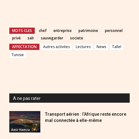
MOTS CLES
chef
entreprise
patrimoine
personnel
privé
salr
sauvegarder
societe
AFFECTATION
Autres activites
Lectures
News
Tallel
Tunisie
A ne pas rater
Transport aérien : l’Afrique reste encore
mal connectée à elle-même
Amir Hamza