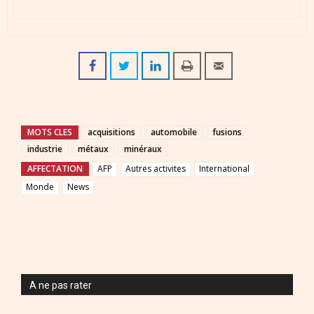
MOTS CLES
acquisitions
automobile
fusions
industrie
métaux
minéraux
AFFECTATION
AFP
Autres activites
International
Monde
News
A ne pas rater