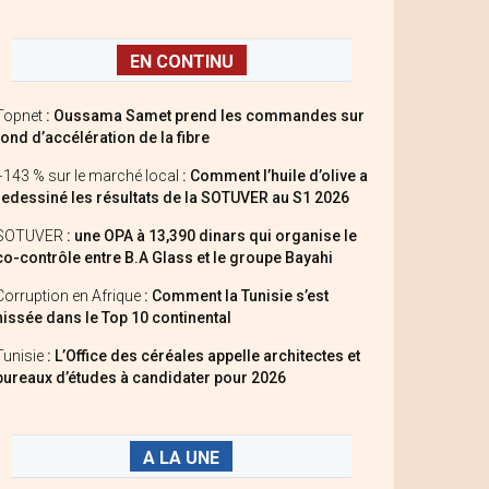
EN CONTINU
Topnet
: Oussama Samet prend les commandes sur
fond d’accélération de la fibre
+143 % sur le marché local
: Comment l’huile d’olive a
redessiné les résultats de la SOTUVER au S1 2026
SOTUVER
: une OPA à 13,390 dinars qui organise le
co-contrôle entre B.A Glass et le groupe Bayahi
Corruption en Afrique
: Comment la Tunisie s’est
hissée dans le Top 10 continental
Tunisie
: L’Office des céréales appelle architectes et
bureaux d’études à candidater pour 2026
A LA UNE