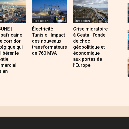
es
Redaction
Redaction
BUNE |
Électricité
Crise migratoire
safricaine
Tunisie : Impact
à Ceuta : l’onde
Le corridor
des nouveaux
de choc
tégique qui
transformateurs
géopolitique et
 libérer le
de 760 MVA
économique
ntiel
aux portes de
mercial
l’Europe
sien