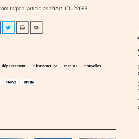
s.com.tn/pop_article.asp?iArt_ID=22688
dépassement
infrastructure
mesure
nouvelles
s
News
Tunisie