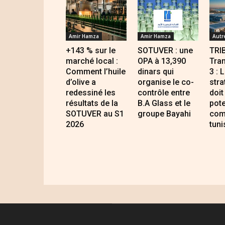
Amir Hamza
Amir Hamza
Autr
+143 % sur le
SOTUVER : une
TRI
marché local :
OPA à 13,390
Tran
Comment l’huile
dinars qui
3 : 
d’olive a
organise le co-
stra
redessiné les
contrôle entre
doit
résultats de la
B.A Glass et le
pote
SOTUVER au S1
groupe Bayahi
com
2026
tuni