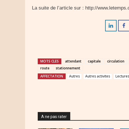
La suite de l’article sur : http://www.letemp
MOTS CLES
attendant
capitale
circulation
route
stationnement
AFFECTATION
Autres
Autres activites
Lecture
A ne pas rater