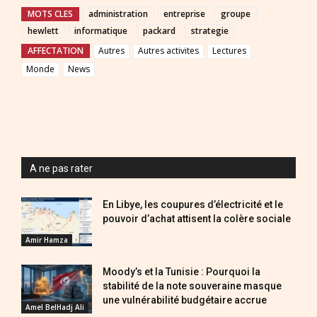
MOTS CLES
administration
entreprise
groupe
hewlett
informatique
packard
strategie
AFFECTATION
Autres
Autres activites
Lectures
Monde
News
A ne pas rater
En Libye, les coupures d’électricité et le
pouvoir d’achat attisent la colère sociale
Amir Hamza
Moody’s et la Tunisie : Pourquoi la
stabilité de la note souveraine masque
une vulnérabilité budgétaire accrue
Amel BelHadj Ali