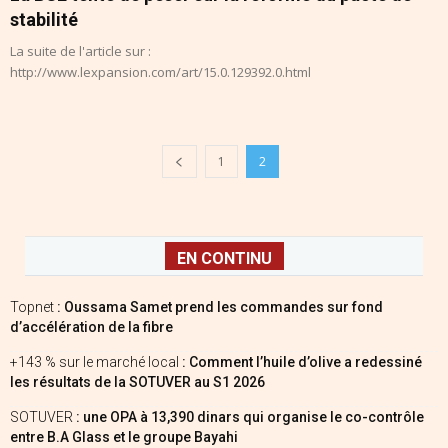
stabilité
La suite de l'article sur :
http://www.lexpansion.com/art/15.0.129392.0.html
1
2
EN CONTINU
Topnet
: Oussama Samet prend les commandes sur fond
d’accélération de la fibre
+143 % sur le marché local
: Comment l’huile d’olive a redessiné
les résultats de la SOTUVER au S1 2026
SOTUVER
: une OPA à 13,390 dinars qui organise le co-contrôle
entre B.A Glass et le groupe Bayahi