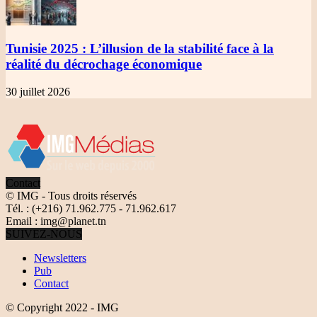
Tunisie 2025
: L’illusion de la stabilité face à la
réalité du décrochage économique
30 juillet 2026
Contact
© IMG - Tous droits réservés
Tél. : (+216) 71.962.775 - 71.962.617
Email : img@planet.tn
SUIVEZ-NOUS
Newsletters
Pub
Contact
© Copyright 2022 - IMG