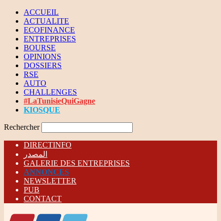
ACCUEIL
ACTUALITE
ECOFINANCE
ENTREPRISES
BOURSE
OPINIONS
DOSSIERS
RSE
AUTO
CHALLENGES
#LaTunisieQuiGagne
KIOSQUE
Rechercher
DIRECTINFO
المصدر
GALERIE DES ENTREPRISES
ANNONCES
NEWSLETTER
PUB
CONTACT