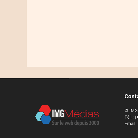
Cont
© IMG 
Tél. : 
Email 