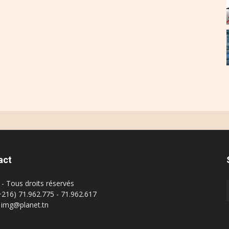
act
- Tous droits réservés
(+216) 71.962.775 - 71.962.617
: img@planet.tn