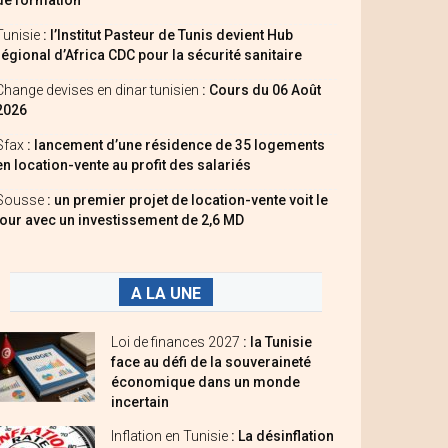
de formation
Tunisie
: l’Institut Pasteur de Tunis devient Hub
régional d’Africa CDC pour la sécurité sanitaire
Change devises en dinar tunisien
: Cours du 06 Août
2026
Sfax
: lancement d’une résidence de 35 logements
en location-vente au profit des salariés
Sousse
: un premier projet de location-vente voit le
jour avec un investissement de 2,6 MD
A LA UNE
Loi de finances 2027
: la Tunisie
face au défi de la souveraineté
économique dans un monde
incertain
Inflation en Tunisie
: La désinflation