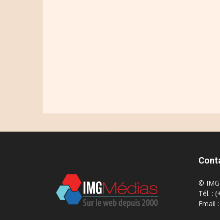
Cont
© IMG 
Tél. : 
Email 