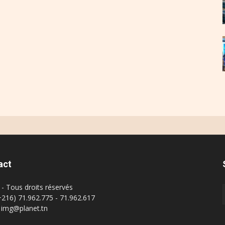
act
- Tous droits réservés
(+216) 71.962.775 - 71.962.617
: img@planet.tn