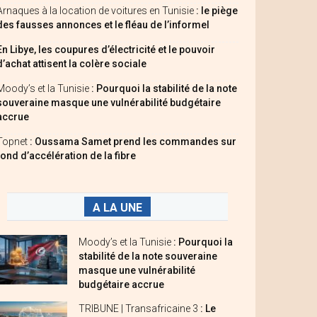
Arnaques à la location de voitures en Tunisie
: le piège
des fausses annonces et le fléau de l’informel
En Libye, les coupures d’électricité et le pouvoir
d’achat attisent la colère sociale
Moody’s et la Tunisie
: Pourquoi la stabilité de la note
souveraine masque une vulnérabilité budgétaire
accrue
Topnet
: Oussama Samet prend les commandes sur
fond d’accélération de la fibre
A LA UNE
Moody’s et la Tunisie
: Pourquoi la
stabilité de la note souveraine
masque une vulnérabilité
budgétaire accrue
TRIBUNE | Transafricaine 3
: Le