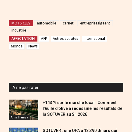
MOTS CLES
automobile
carnet
entreprisesigeant
industrie
AFFECTATION
AFP
Autres activites
International
Monde
News
A ne pas rater
+143 % sur le marché local : Comment
l’huile d’olive a redessiné les résultats de
la SOTUVER au S1 2026
Amir Hamza
SOTUVER : une OPA à 13,390 dinars qui