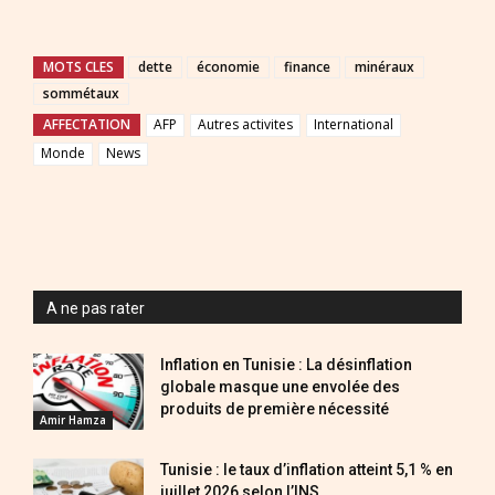
MOTS CLES
dette
économie
finance
minéraux
sommétaux
AFFECTATION
AFP
Autres activites
International
Monde
News
A ne pas rater
Inflation en Tunisie : La désinflation
globale masque une envolée des
produits de première nécessité
Amir Hamza
Tunisie : le taux d’inflation atteint 5,1 % en
juillet 2026 selon l’INS