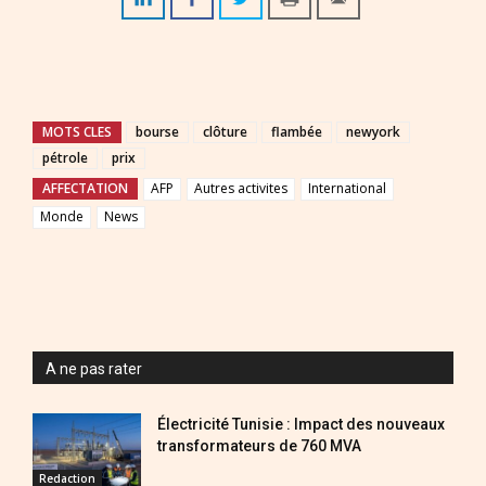
MOTS CLES
bourse
clôture
flambée
newyork
pétrole
prix
AFFECTATION
AFP
Autres activites
International
Monde
News
A ne pas rater
Électricité Tunisie : Impact des nouveaux
transformateurs de 760 MVA
Redaction