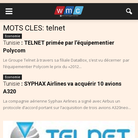
MOTS CLES: telnet
Economie
Tunisie
: TELNET primée par l’équipementier
Polycom
Le Groupe Telnet à travers sa filiale DataBox, s’est vu décerner par
l’équipementier Polycom le prix du «2012...
Economie
Tunisie
: SYPHAX Airlines va acquérir 10 avions
A320
La compagnie aérienne Syphax Airlines a signé avec Airbus un
protocole d’accord portant sur l’acquisition de trois avions A320neo...