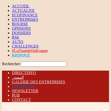
ACCUEIL
ACTUALITE
ECOFINANCE
ENTREPRISES
BOURSE
OPINIONS
DOSSIERS
RSE
AUTO
CHALLENGES
#LaTunisieQuiGagne
KIOSQUE
Rechercher
DIRECTINFO
المصدر
GALERIE DES ENTREPRISES
ANNONCES
NEWSLETTER
PUB
CONTACT