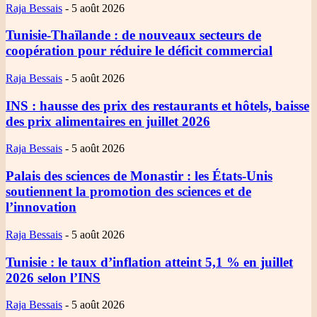
Raja Bessais
-
5 août 2026
Tunisie-Thaïlande
: de nouveaux secteurs de
coopération pour réduire le déficit commercial
Raja Bessais
-
5 août 2026
INS
: hausse des prix des restaurants et hôtels, baisse
des prix alimentaires en juillet 2026
Raja Bessais
-
5 août 2026
Palais des sciences de Monastir
: les États-Unis
soutiennent la promotion des sciences et de
l’innovation
Raja Bessais
-
5 août 2026
Tunisie
: le taux d’inflation atteint 5,1 % en juillet
2026 selon l’INS
Raja Bessais
-
5 août 2026