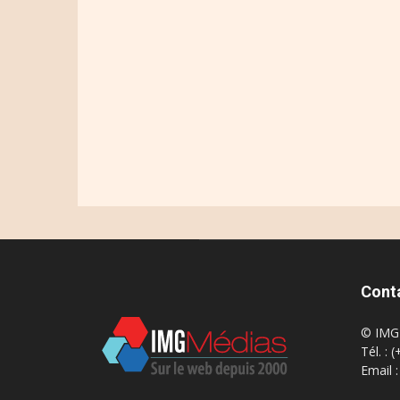
Cont
© IMG 
Tél. : 
Email 