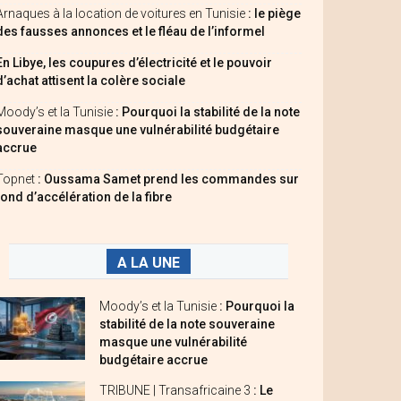
Arnaques à la location de voitures en Tunisie
: le piège
des fausses annonces et le fléau de l’informel
En Libye, les coupures d’électricité et le pouvoir
d’achat attisent la colère sociale
Moody’s et la Tunisie
: Pourquoi la stabilité de la note
souveraine masque une vulnérabilité budgétaire
accrue
Topnet
: Oussama Samet prend les commandes sur
fond d’accélération de la fibre
A LA UNE
Moody’s et la Tunisie
: Pourquoi la
stabilité de la note souveraine
masque une vulnérabilité
budgétaire accrue
TRIBUNE | Transafricaine 3
: Le