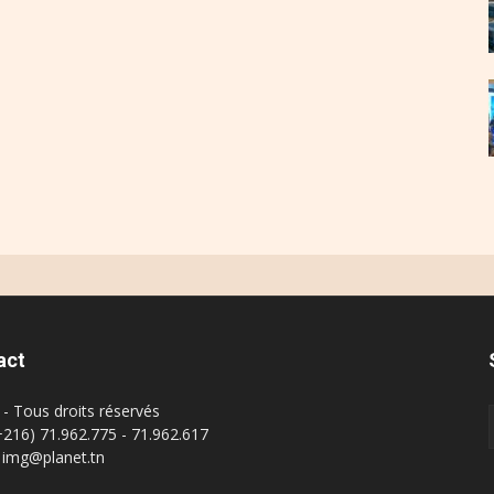
act
- Tous droits réservés
(+216) 71.962.775 - 71.962.617
: img@planet.tn