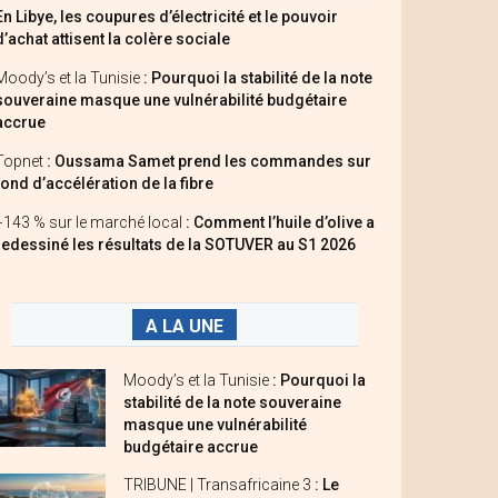
En Libye, les coupures d’électricité et le pouvoir
d’achat attisent la colère sociale
Moody’s et la Tunisie
: Pourquoi la stabilité de la note
souveraine masque une vulnérabilité budgétaire
accrue
Topnet
: Oussama Samet prend les commandes sur
fond d’accélération de la fibre
+143 % sur le marché local
: Comment l’huile d’olive a
redessiné les résultats de la SOTUVER au S1 2026
A LA UNE
Moody’s et la Tunisie
: Pourquoi la
stabilité de la note souveraine
masque une vulnérabilité
budgétaire accrue
TRIBUNE | Transafricaine 3
: Le