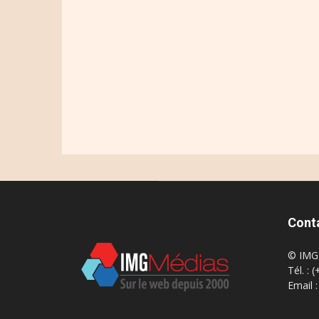
Cont
© IMG 
Tél. : 
Email 