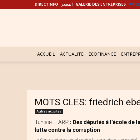
DIRECTINFO
المصدر
GALERIE DES ENTREPRISES
ANNO
ACCUEIL
ACTUALITE
ECOFINANCE
ENTREPR
MOTS CLES: friedrich ebe
Autres activites
Tunisie – ARP
: Des députés à l’école de l
lutte contre la corruption
Le Centre international contre la corruption a organisé