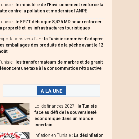
Tunisie
: le ministère de l’Environnement renforce la
lutte contre la pollution et modernise l’ANPE
Tunisie
: le FPZT débloque 8,425 MD pour renforcer
la propreté et les infrastructures touristiques
Exportations vers l’UE
: la Tunisie sommée d’adapter
les emballages des produits de la pêche avant le 12
août
Tunisie
: les transformateurs de marbre et de granit
dénoncent une taxe à la consommation rétroactive
A LA UNE
Loi de finances 2027
: la Tunisie
face au défi de la souveraineté
économique dans un monde
incertain
Inflation en Tunisie
: La désinflation