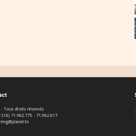
act
- Tous droits réservés
(+216) 71.962.775 - 71.962.617
: img@planet.tn