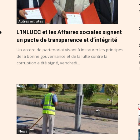
Autres activites
e
L’INLUCC et les Affaires sociales signent
un pacte de transparence et d’intégrité
Un accord de partenariat visant à instaurer les principes
de la bonne gouvernance et de la lutte contre la
corruption a été signé, vendredi...
News