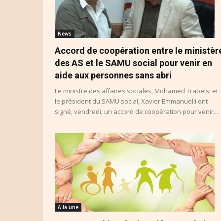
News
Accord de coopération entre le ministèr
des AS et le SAMU social pour venir en
aide aux personnes sans abri
Le ministre des affaires sociales, Mohamed Trabelsi et
le président du SAMU social, Xavier Emmanuelli ont
signé, vendredi, un accord de coopération pour venir...
A la une