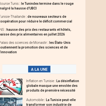
Bourse Tunis
: le Tunindex termine dans le rouge
malgré la hausse d’UBCI
Tunisie-Thaïlande
: de nouveaux secteurs de
coopération pour réduire le déficit commercial
INS
: hausse des prix des restaurants et hôtels,
baisse des prix alimentaires en juillet 2026
Palais des sciences de Monastir
: les États-Unis
soutiennent la promotion des sciences et de
l’innovation
A LA UNE
Inflation en Tunisie
: La désinflation
globale masque une envolée des
produits de première nécessité
Automobile
: La Tunisie peut-elle
transformer son industrie de