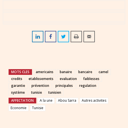
MOTS CLES
americains
banaire
bancaire
camel
credits
etablissements
evaluation
faiblesses
garantie
prévention
principales
regulation
système
tunisie
tunisien
AFFECTATION
A la une
Abou Sarra
Autres activites
Economie
Tunisie