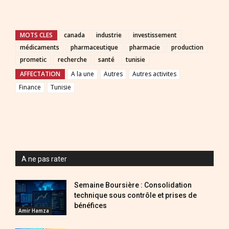
MOTS CLES
canada
industrie
investissement
médicaments
pharmaceutique
pharmacie
production
prometic
recherche
santé
tunisie
AFFECTATION
A la une
Autres
Autres activites
Finance
Tunisie
A ne pas rater
Semaine Boursière : Consolidation
technique sous contrôle et prises de
bénéfices
Amir Hamza