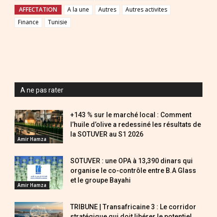
AFFECTATION
A la une
Autres
Autres activites
Finance
Tunisie
A ne pas rater
+143 % sur le marché local : Comment
l’huile d’olive a redessiné les résultats de
la SOTUVER au S1 2026
Amir Hamza
SOTUVER : une OPA à 13,390 dinars qui
organise le co-contrôle entre B.A Glass
et le groupe Bayahi
Amir Hamza
TRIBUNE | Transafricaine 3 : Le corridor
stratégique qui doit libérer le potentiel