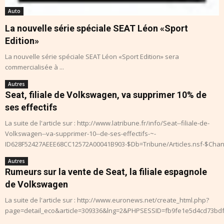
Auto
La nouvelle série spéciale SEAT Léon «Sport
Edition»
La nouvelle série spéciale SEAT Léon «Sport Edition» sera
commercialisée à ...
Autres
Seat, filiale de Volkswagen, va supprimer 10% de
ses effectifs
La suite de l'article sur : http://www.latribune.fr/info/Seat--filiale-de-
Volkswagen--va-supprimer-10--de-ses-effectifs-~-
ID628F52427AEEE68CC12572A00041B903-$Db=Tribune/Articles.nsf-$Ch
Autres
Rumeurs sur la vente de Seat, la filiale espagnole
de Volkswagen
La suite de l'article sur : http://www.euronews.net/create_html.php?
page=detail_eco&article=309336&lng=2&PHPSESSID=fb9fe1e5d4cd73bd