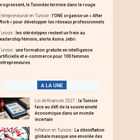
progressent, le Tunindex termine dans le rouge
Entrepreneuriat en Tunisie
: l’ONE organise un « After
Work » pour développer les réseaux professionnels
Tunisie
: les stéréotypes restent un frein au
leadership féminin, alerte Asma Jebri
Tunisie
: une formation gratuite en intelligence
artificielle et e-commerce pour 100 femmes
entrepreneures
A LA UNE
Loi de finances 2027
: la Tunisie
face au défi de la souveraineté
économique dans un monde
incertain
Inflation en Tunisie
: La désinflation
globale masque une envolée des