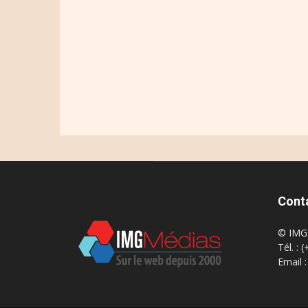
Cont
© IMG 
Tél. : 
Email 