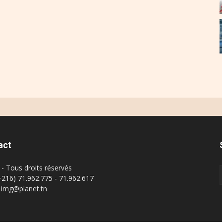
act
- Tous droits réservés
(+216) 71.962.775 - 71.962.617
: img@planet.tn