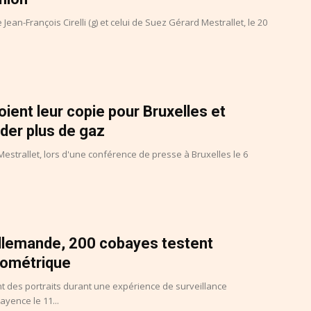
n-François Cirelli (g) et celui de Suez Gérard Mestrallet, le 20
ient leur copie pour Bruxelles et
der plus de gaz
trallet, lors d'une conférence de presse à Bruxelles le 6
llemande, 200 cobayes testent
biométrique
des portraits durant une expérience de surveillance
ayence le 11...