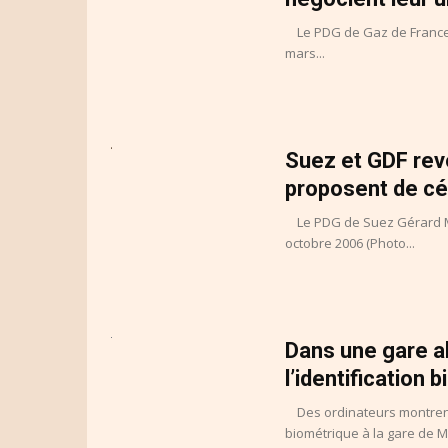
Le PDG de Gaz de France Jea
mars...
Suez et GDF revo
proposent de cé
Le PDG de Suez Gérard Mes
octobre 2006 (Photo...
Dans une gare a
l’identification 
Des ordinateurs montrent 
biométrique à la gare de M