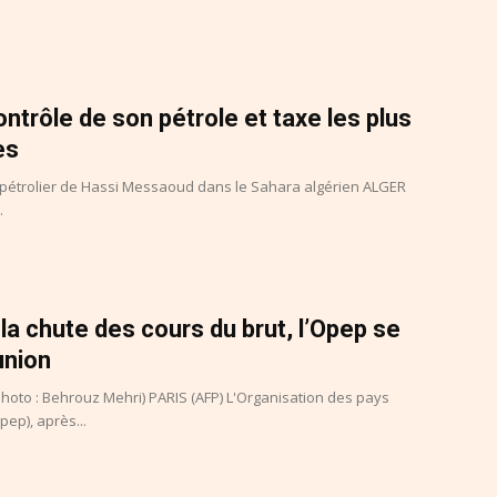
ontrôle de son pétrole et taxe les plus
es
pétrolier de Hassi Messaoud dans le Sahara algérien ALGER
.
a chute des cours du brut, l’Opep se
union
o : Behrouz Mehri) PARIS (AFP) L'Organisation des pays
ep), après...