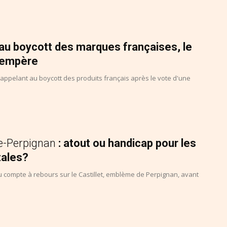
 au boycott des marques françaises, le
tempère
ppelant au boycott des produits français après le vote d'une
e-Perpignan
: atout ou handicap pour les
tales?
 compte à rebours sur le Castillet, emblème de Perpignan, avant