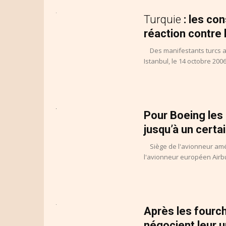
Turquie
: les co
réaction contre 
Des manifestants turcs ap
Istanbul, le 14 octobre 2006.
Pour Boeing les 
jusqu’à un certai
Siège de l'avionneur amé
l'avionneur européen Airb
Après les fourc
négocient leur u