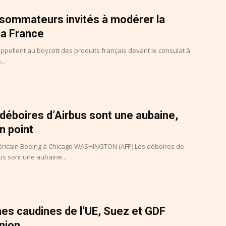
nsommateurs invités à modérer la
la France
pellent au boycott des produits français devant le consulat à
..
déboires d’Airbus sont une aubaine,
n point
ricain Boeing à Chicago WASHINGTON (AFP) Les déboires de
us sont une aubaine...
hes caudines de l’UE, Suez et GDF
nion