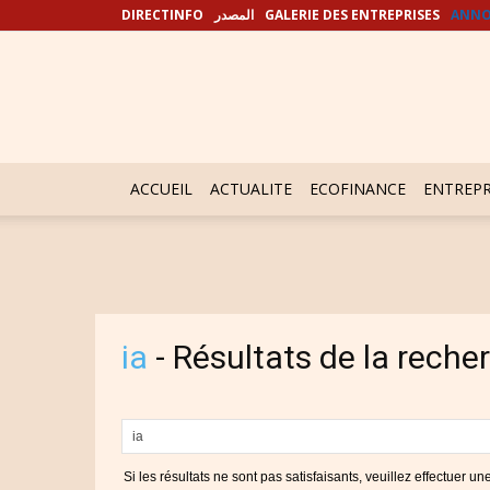
DIRECTINFO
المصدر
GALERIE DES ENTREPRISES
ANNO
ACCUEIL
ACTUALITE
ECOFINANCE
ENTREPR
ia
-
Résultats de la reche
Si les résultats ne sont pas satisfaisants, veuillez effectuer u