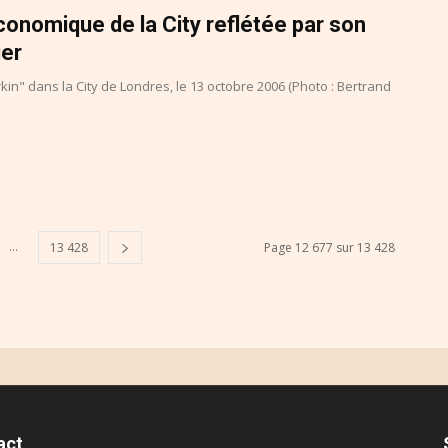
économique de la City reflétée par son
ier
" dans la City de Londres, le 13 octobre 2006 (Photo : Bertrand
...
13 428
Page 12 677 sur 13 428
act