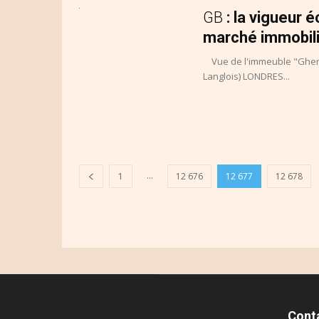
GB
: la vigueur 
marché immobil
Vue de l'immeuble "Gherkin
Langlois) LONDRES...
...
1
12 676
12 677
12 678
Cont