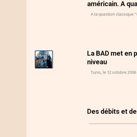
américain. A qua
A la question classique "où
La BAD met en p
niveau
Tunis, le 12 octobre 2006 –
Des débits et d
___________________________