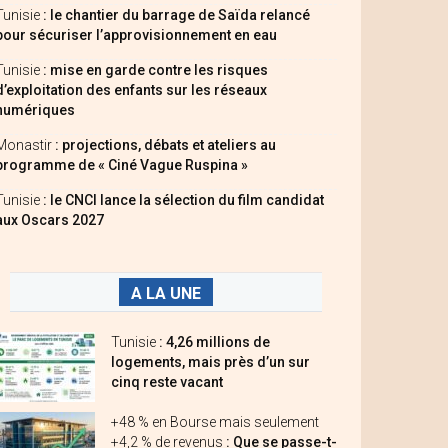
Tunisie
: le chantier du barrage de Saïda relancé
pour sécuriser l’approvisionnement en eau
Tunisie
: mise en garde contre les risques
d’exploitation des enfants sur les réseaux
numériques
Monastir
: projections, débats et ateliers au
programme de « Ciné Vague Ruspina »
Tunisie
: le CNCI lance la sélection du film candidat
aux Oscars 2027
A LA UNE
Tunisie
: 4,26 millions de
logements, mais près d’un sur
cinq reste vacant
+48 % en Bourse mais seulement
+4,2 % de revenus
: Que se passe-t-