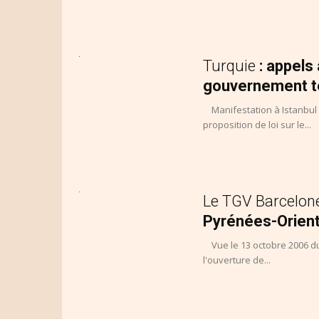
Turquie
: appels
gouvernement 
Manifestation à Istanbul a
proposition de loi sur le...
Le TGV Barcelon
Pyrénées-Orien
Vue le 13 octobre 2006 du
l'ouverture de...