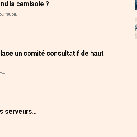
nd la camisole ?
 faut-il...
lace un comité consultatif de haut
...
es serveurs…
________ ...