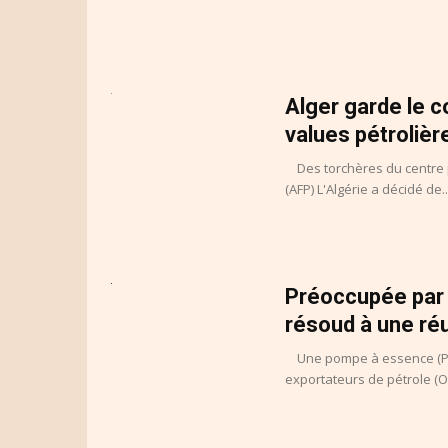
Alger garde le c
values pétrolièr
Des torchères du centre 
(AFP) L'Algérie a décidé de..
Préoccupée par l
résoud à une ré
Une pompe à essence (Phot
exportateurs de pétrole (Op